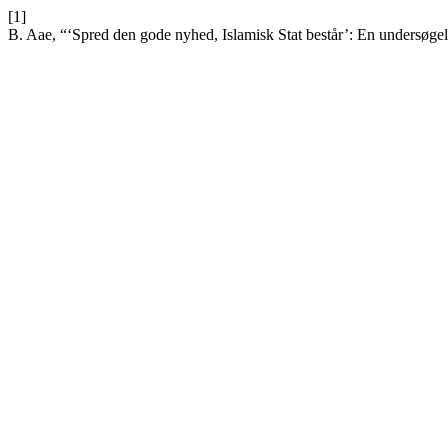
[1]
B. Aae, “‘Spred den gode nyhed, Islamisk Stat består’: En undersøgelse