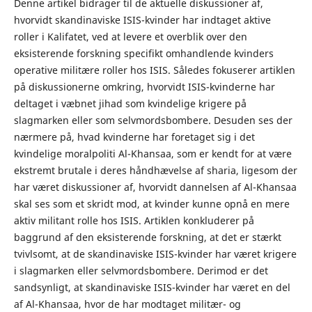
Denne artikel bidrager til de aktuelle diskussioner af,
hvorvidt skandinaviske ISIS-kvinder har indtaget aktive
roller i Kalifatet, ved at levere et overblik over den
eksisterende forskning specifikt omhandlende kvinders
operative militære roller hos ISIS. Således fokuserer artiklen
på diskussionerne omkring, hvorvidt ISIS-kvinderne har
deltaget i væbnet jihad som kvindelige krigere på
slagmarken eller som selvmordsbombere. Desuden ses der
nærmere på, hvad kvinderne har foretaget sig i det
kvindelige moralpoliti Al-Khansaa, som er kendt for at være
ekstremt brutale i deres håndhævelse af sharia, ligesom der
har været diskussioner af, hvorvidt dannelsen af Al-Khansaa
skal ses som et skridt mod, at kvinder kunne opnå en mere
aktiv militant rolle hos ISIS. Artiklen konkluderer på
baggrund af den eksisterende forskning, at det er stærkt
tvivlsomt, at de skandinaviske ISIS-kvinder har været krigere
i slagmarken eller selvmordsbombere. Derimod er det
sandsynligt, at skandinaviske ISIS-kvinder har været en del
af Al-Khansaa, hvor de har modtaget militær- og