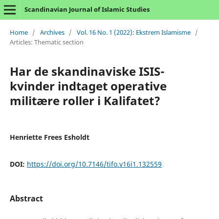
Scandinavian Journal of Islamic Studies
Home
/
Archives
/
Vol. 16 No. 1 (2022): Ekstrem Islamisme
/
Articles: Thematic section
Har de skandinaviske ISIS-
kvinder indtaget operative
militære roller i Kalifatet?
Henriette Frees Esholdt
DOI:
https://doi.org/10.7146/tifo.v16i1.132559
Abstract