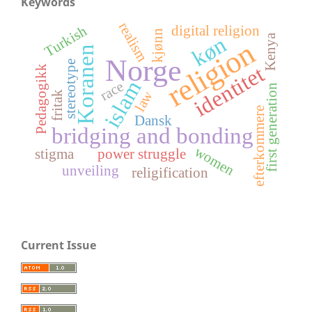
Keywords
realism
digital religion
Turkish
kjønn
køn
Kenya
religion
Koranen
Norge
stereotype
identitet
Pedagogikk
islam
race
first generation
law
fritak
efterkommere
Dansk
bridging and bonding
women
stigma
power struggle
unveiling
religification
Current Issue