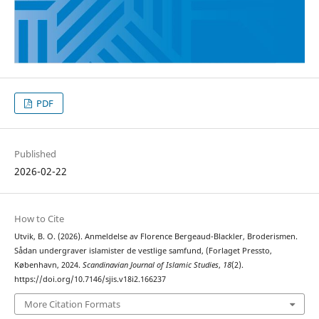
PDF
Published
2026-02-22
How to Cite
Utvik, B. O. (2026). Anmeldelse av Florence Bergeaud-Blackler, Broderismen.
Sådan undergraver islamister de vestlige samfund, (Forlaget Pressto,
København, 2024.
Scandinavian Journal of Islamic Studies
,
18
(2).
https://doi.org/10.7146/sjis.v18i2.166237
More Citation Formats