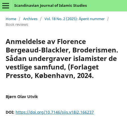
Scandinavian Journal of Islamic Studies
Home
/
Archives
/
Vol. 18 No. 2 (2025): Åpent nummer
/
Book reviews
Anmeldelse av Florence
Bergeaud-Blackler, Broderismen.
Sådan undergraver islamister de
vestlige samfund, (Forlaget
Pressto, København, 2024.
Bjørn Olav Utvik
DOI:
https://doi.org/10.7146/sjis.v18i2.166237