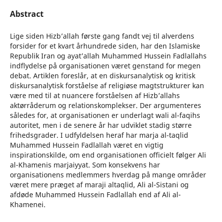
Abstract
Lige siden Hizb’allah første gang fandt vej til alverdens
forsider for et kvart århundrede siden, har den Islamiske
Republik Iran og ayat’allah Muhammed Hussein Fadlallahs
indflydelse på organisationen været genstand for megen
debat. Artiklen foreslår, at en diskursanalytisk og kritisk
diskursanalytisk forståelse af religiøse magtstrukturer kan
være med til at nuancere forståelsen af Hizb’allahs
aktørråderum og relationskomplekser. Der argumenteres
således for, at organisationen er underlagt wali al-faqihs
autoritet, men i de senere år har udviklet stadig større
frihedsgrader. I udfyldelsen heraf har marja al-taqlid
Muhammed Hussein Fadlallah været en vigtig
inspirationskilde, om end organisationen officielt følger Ali
al-Khamenis marjaiyyat. Som konsekvens har
organisationens medlemmers hverdag på mange områder
været mere præget af maraji altaqlid, Ali al-Sistani og
afdøde Muhammed Hussein Fadlallah end af Ali al-
Khamenei.