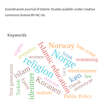
Scandinavian Journal of Islamic Studies publish under creative
commons license BY-NC-SA.
Keywords
Islamic education
Norway
stigma
hate crime
prejudice
Norge
fritak
religion
women
svømming
islam
first generation
race
efterkommere
køn
identitet
law
Koranen
etnicitet
stereotype
kjønn
Dansk
Turkish
realism
Public Policy