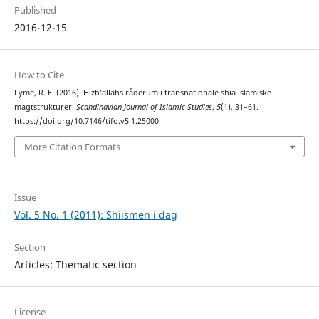
Published
2016-12-15
How to Cite
Lyme, R. F. (2016). Hizb’allahs råderum i transnationale shia islamiske
magtstrukturer.
Scandinavian Journal of Islamic Studies
,
5
(1), 31–61.
https://doi.org/10.7146/tifo.v5i1.25000
More Citation Formats
Issue
Vol. 5 No. 1 (2011): Shiismen i dag
Section
Articles: Thematic section
License