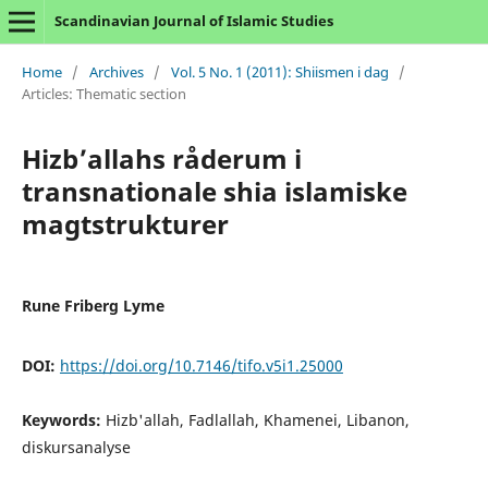
Scandinavian Journal of Islamic Studies
Home
/
Archives
/
Vol. 5 No. 1 (2011): Shiismen i dag
/
Articles: Thematic section
Hizb’allahs råderum i
transnationale shia islamiske
magtstrukturer
Rune Friberg Lyme
DOI:
https://doi.org/10.7146/tifo.v5i1.25000
Keywords:
Hizb'allah, Fadlallah, Khamenei, Libanon,
diskursanalyse