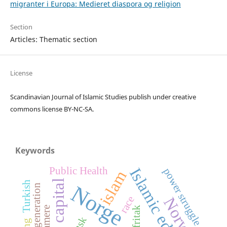
migranter i Europa: Medieret diaspora og religion
Section
Articles: Thematic section
License
Scandinavian Journal of Islamic Studies publish under creative
commons license BY-NC-SA.
Keywords
Public Health
Islamic education
power struggle
islam
social capital
Turkish
Norge
first generation
race
Norway
fritak