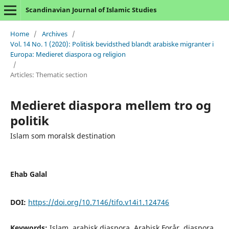
Scandinavian Journal of Islamic Studies
Home
/
Archives
/
Vol. 14 No. 1 (2020): Politisk bevidsthed blandt arabiske migranter i
Europa: Medieret diaspora og religion
/
Articles: Thematic section
Medieret diaspora mellem tro og
politik
Islam som moralsk destination
Ehab Galal
DOI:
https://doi.org/10.7146/tifo.v14i1.124746
Keywords:
Islam, arabisk diaspora, Arabisk Forår, diaspora,