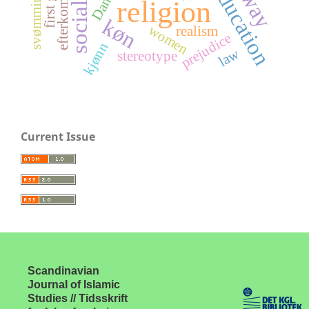
efterkommere
Dansk
svømming
religion
køn
women
realism
prejudice
kjønn
law
stereotype
Current Issue
Scandinavian
Journal of Islamic
Studies // Tidsskrift