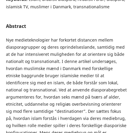
islamisk TV, muslimer i Danmark, transnationalisme
Abstract
Nye medieteknologier har forkortet distancen mellem
diasporagrupper og deres oprindelseslande, samtidig med
at de har intensiveret muligheden for at orientere sig både
nationalt og transnationalt. I denne artikel undersøges,
hvordan muslimske mænd i Danmark med forskellige
etniske baggrunde bruger islamiske medier til at
identificere sig med en islam, de både forstår som lokal,
national og transnational. Ved at anvende diasporabegrebet
argumenteres for, hvordan seks mænd på tværs af alder,
etnicitet, uddannelse og religiøs overbevisning orienterer
sig mod flere samtidige “destinationer”. Der sættes fokus
på, hvordan islam forstås i hverdagen via deres mediebrug,
og hvilken rolle medier spiller i deres forskellige diasporiske
konfigurationer. Mens deres mediebrug og mål er