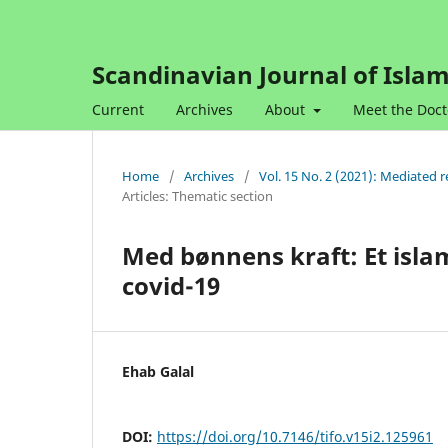
Scandinavian Journal of Islam
Current
Archives
About
Meet the Doct
Home
/
Archives
/
Vol. 15 No. 2 (2021): Mediated r
Articles: Thematic section
Med bønnens kraft: Et islam
covid-19
Ehab Galal
DOI:
https://doi.org/10.7146/tifo.v15i2.125961