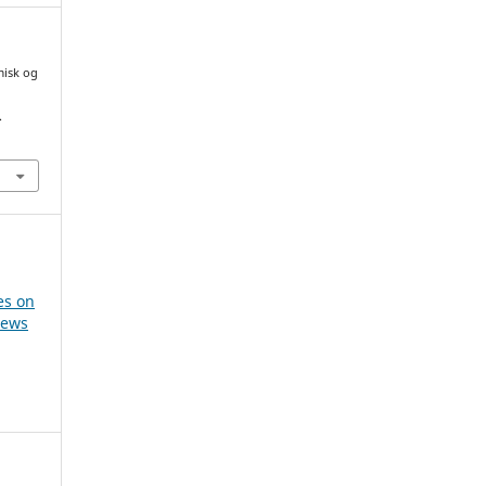
misk og
.
es on
iews