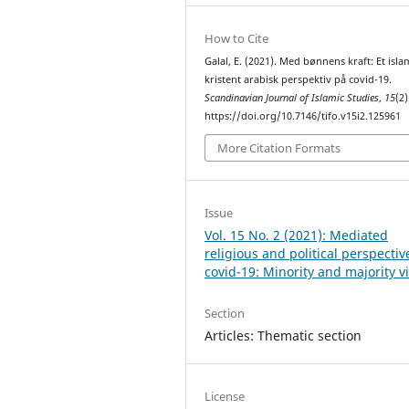
How to Cite
Galal, E. (2021). Med bønnens kraft: Et isla
kristent arabisk perspektiv på covid-19.
Scandinavian Journal of Islamic Studies
,
15
(2)
https://doi.org/10.7146/tifo.v15i2.125961
More Citation Formats
Issue
Vol. 15 No. 2 (2021): Mediated
religious and political perspectiv
covid-19: Minority and majority v
Section
Articles: Thematic section
License