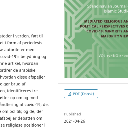
teder i verden, ført til
et i form af periodevis
se autoriteter med
 covid-19’s betydning og
ne artikel, hvordan
ordrer de arabiske
 hvordan disse afspejler
ne gør brug af
, identificeres tre
PDF (Dansk)
støtter op om og med
åndtering af covid-19; de,
e om politik; og de, der
Published
 afspejler debatten om
2021-04-26
e religiøse positioner i