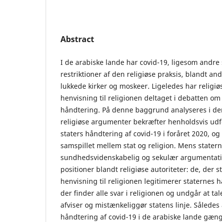
Abstract
I de arabiske lande har covid-19, ligesom andre s
restriktioner af den religiøse praksis, blandt and
lukkede kirker og moskeer. Ligeledes har religiø
henvisning til religionen deltaget i debatten om
håndtering. På denne baggrund analyseres i den
religiøse argumenter bekræfter henholdsvis udf
staters håndtering af covid-19 i foråret 2020, og
samspillet mellem stat og religion. Mens stater
sundhedsvidenskabelig og sekulær argumentation
positioner blandt religiøse autoriteter: de, der 
henvisning til religionen legitimerer staternes h
der finder alle svar i religionen og undgår at tal
afviser og mistænkeliggør statens linje. Således
håndtering af covid-19 i de arabiske lande gængs