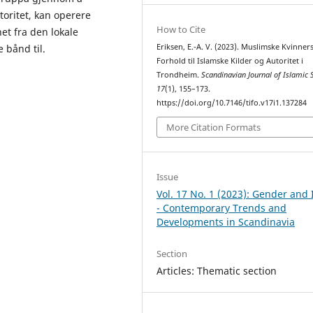
utoritet, kan operere
How to Cite
t fra den lokale
Eriksen, E.-A. V. (2023). Muslimske Kvinner
 bånd til.
Forhold til Islamske Kilder og Autoritet i
Trondheim.
Scandinavian Journal of Islamic 
17
(1), 155–173.
https://doi.org/10.7146/tifo.v17i1.137284
More Citation Formats
Issue
Vol. 17 No. 1 (2023): Gender and
- Contemporary Trends and
Developments in Scandinavia
Section
Articles: Thematic section