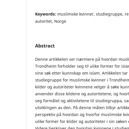
Keywords:
muslimske kvinner, studiegruppe, rel
autoritet, Norge
Abstract
Denne artikkelen ser nærmere på hvordan musli
Trondheim forholder seg til ulike former for isla
sine søk etter kunnskap om islam. Artikkelen ta
studiegruppe for muslimske kvinner i Trondheim
kilder og autoriteter kvinnene velger å søke ku
anvender disse kildene og autoritetene, og hvorf
seg formålet og aktivitetene til studiegruppa, 
utviklingen av den. På denne måten tilbyr artikke
perspektiv på hvordan og hvorfor muslimske kvin
ulike former for kilder og autoriteter i sin søke
Videre beskriver den hvordan kvinnene i studi