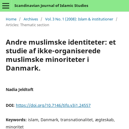
Scandinavian Journal of Islamic Studies
Home
/
Archives
/
Vol. 3 No. 1 (2008): Islam & institutioner
/
Articles: Thematic section
Andre muslimske identiteter: et
studie af ikke-organiserede
muslimske minoriteter i
Danmark.
Nadia Jeldtoft
DOI:
https://doi.org/10.7146/tifo.v3i1.24557
Keywords:
islam, Danmark, transnationalitet, ægteskab,
minoritet