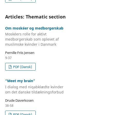
Articles: Thematic section
Om moskéer og medborgerskab
Moskéers rolle for aktivt
medborgerskab som oplevet af
muslimske kvinder i Danmark
Pernille Friis Jensen
9-37
PDF (Dansk)
“Meet my brain”
I dialog med niqabklædte kvinder
om det danske tildækningsforbud
Drude Daverkosen
38-58
PDF (Dansk)