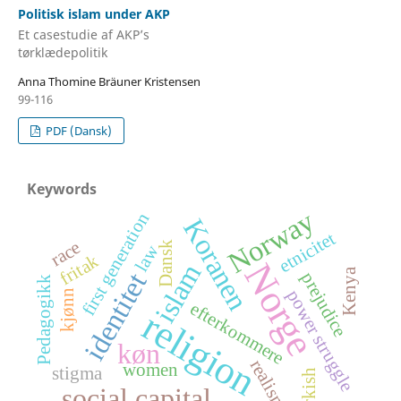
Politisk islam under AKP
Et casestudie af AKP’s
tørklædepolitik
Anna Thomine Bräuner Kristensen
99-116
PDF (Dansk)
Keywords
Norway
first generation
Koranen
etnicitet
race
Dansk
law
fritak
Norge
islam
Kenya
identitet
prejudice
Pedagogikk
power struggle
kjønn
efterkommere
religion
køn
realism
women
stigma
Turkish
social capital